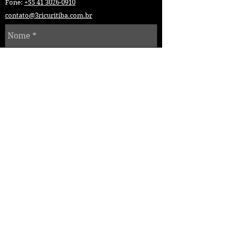
Fone:
+55 41 3026-0910
contato@3ricuritiba.com.br
Enviar
DESENVOLVIDO POR
HEAD